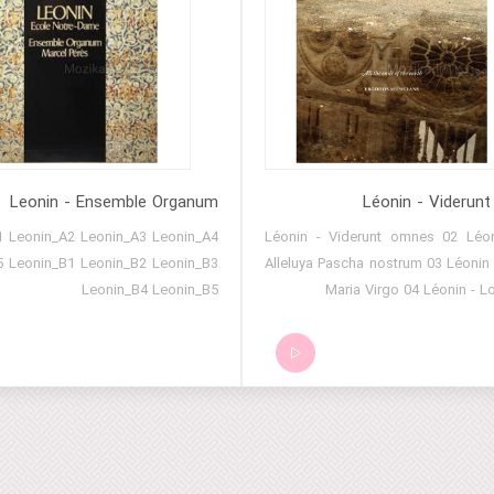
Leonin - Ensemble Organum
Léonin - Viderun
1 Leonin_A2 Leonin_A3 Leonin_A4
01 Léonin - Viderunt omnes 02 Léo
5 Leonin_B1 Leonin_B2 Leonin_B3
Alleluya Pascha nostrum 03 Léonin
Leonin_B4 Leonin_B5
Maria Virgo 04 Léonin - L