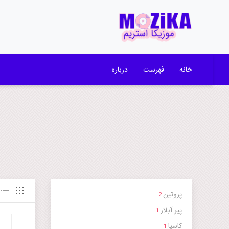
خانه
فهرست
درباره
پروتین
2
پیر آبلار
1
کاسیا
1