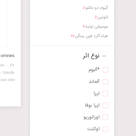
گیوم دو ماشو
2
لئونین
2
موسیقی اولیه
9
هیلدگارد فون بینگن
10
نوع اثر
t omnes
nin -
*آلبوم
 - Gaude
ocus iste
آلماند
اپرا
اپرا بوفا
اوراتوریو
اوکتت