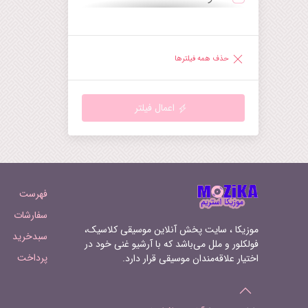
ترومپت
دیورتیمنتو
ساکسوفون
راپسودی
حذف همه فیلترها
هارپ
رقص
گیتار
رکوئیم
اعمال فیلتر
ماندولین
روندو
هارپسیکورد
سرناد
ارگ‌کلیسا
سمفونی
فهرست
سوپرانو
سوئیت
سفارشات
موزیکا ، سایت پخش آنلاین موسیقی کلاسیک،
سبدخرید
تنور
سونات
فولکلور و ملل می‌باشد که با آرشیو غنی خود در
پرداخت
اختیار علاقه‌مندان موسیقی قرار دارد.
باریتون
سوناتینا
فرنچ‌هورن
آرابسک