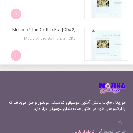
Music of the Gothic Era [CD#2]
Music of the Gothic Era - CD2
موزیکا ، سایت پخش آنلاین موسیقی کلاسیک، فولکلور و ملل می‌باشد که
با آرشیو غنی خود در اختیار علاقه‌مندان موسیقی قرار دارد.
طراحی توسط
آبان نرم‌افزار پارس