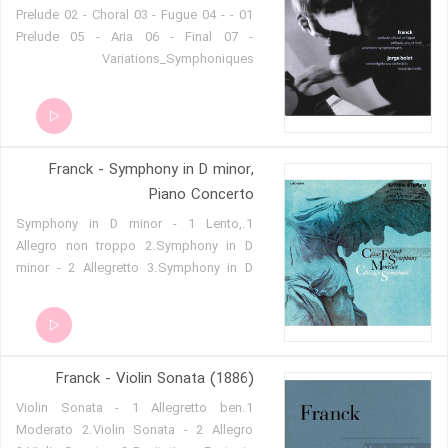
01 - Prelude 02 - Choral 03 - Fugue 04 -
Prelude 05 - Aria 06 - Final 07 -
Variations_Symphoniques
Franck - Symphony in D minor,
Piano Concerto
1.Symphony in D minor - 1 Lento,
Allegro non troppo 2.Symphony in D
minor - 2 Allegretto 3.Symphony in D
minor - 3 Allegro non troppo 4.Piano
Concerto No 2 in G minor - 1 Allegro
maestoso 5.Piano Concerto No 2 in G
minor - 2 Adagio 6.Piano Concerto No 2
Franck - Violin Sonata (1886)
in G minor - 3 Rondo - Allegro
1.Violin Sonata - 1 Allegretto ben
Moderato 2.Violin Sonata - 2 Allegro