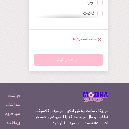
اوبوا
توکاتا
فاگوت
چنت
ترومپت
دیورتیمنتو
ساکسوفون
راپسودی
حذف همه فیلترها
هارپ
رقص
گیتار
رکوئیم
اعمال فیلتر
ماندولین
روندو
هارپسیکورد
سرناد
ارگ‌کلیسا
سمفونی
فهرست
سوپرانو
سوئیت
سفارشات
موزیکا ، سایت پخش آنلاین موسیقی کلاسیک،
سبدخرید
تنور
سونات
فولکلور و ملل می‌باشد که با آرشیو غنی خود در
پرداخت
اختیار علاقه‌مندان موسیقی قرار دارد.
باریتون
سوناتینا