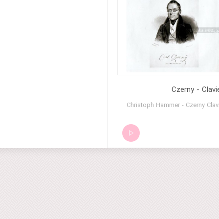
Czerny - Clavi
Christoph Hammer - Czerny Clav