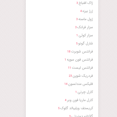
ژاک افنباخ
3
ژرژ بیزه
4
ژول ماسنه
3
سزار فرانک
3
سزار کوئی
1
شارل گونو
5
فرانتس شوبرت
18
فرانتس فون سوپه
1
فرانتس لیست
11
فردریک شوپن
23
فلیکس مندلسون
14
کارل چرنی
1
کارل ماریا فون وبر
4
کریستف ویلیبالد گلوک
5
گائتانو دونیزتی
3