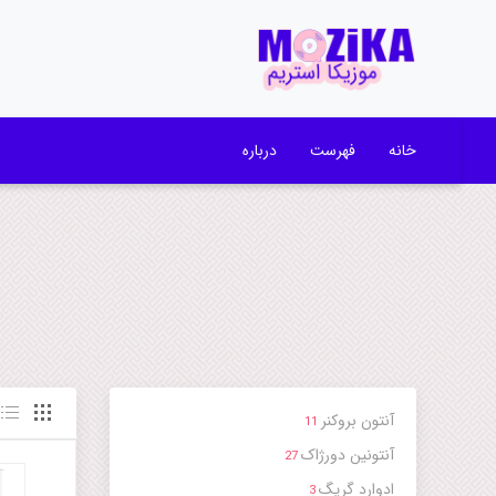
خانه
فهرست
درباره
آنتون بروکنر
11
آنتونین دورژاک
27
ادوارد گریگ
3