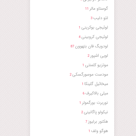
گوستاو مالر
11
لئو دلیب
3
لوئیجی بوکرینی
1
لوئیجی کروبینی
4
لودویگ فان بتهوون
87
لویی اشپور
2
موتزیو کلمنتی
1
مودست موسورگسکی
2
میخائیل گلینکا
1
میلی بالاکیرف
6
نوربرت بورگمولر
1
نیکولو پاگانینی
2
هکتور برلیوز
7
هوگو ولف
1