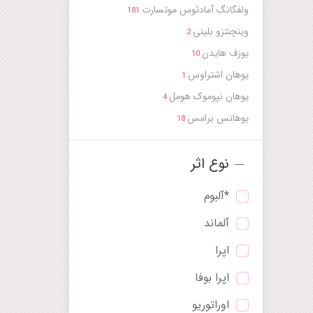
ولفگانگ آمادئوس موتسارت
181
وینچنتزو بلینی
2
یوزف هایدن
10
یوهان اشتراوس
1
یوهان نپوموک هومل
4
یوهانس برامس
18
نوع اثر
*آلبوم
آلماند
اپرا
اپرا بوفا
اوراتوریو