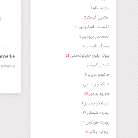
ادوارد لالو
1
استیون فوستر
2
الکساندر اسکریابین
4
الکساندر برودین
3
ایساک آلبنیس
4
پیوتر ایلیچ چایکوفسکی
erwerke
21
تئودور کیرشنر
1
ierwerke
جاکومو مایربر
3
جواکینو روسینی
6
جوزپه وردی
22
دومنیکو چیمارزا
3
روبرت شومان
37
روبرت فولکمن
1
ریچارد واگنر
35