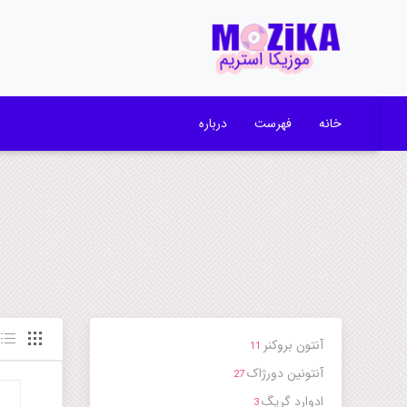
خانه
فهرست
درباره
آنتون بروکنر
11
آنتونین دورژاک
27
ادوارد گریگ
3