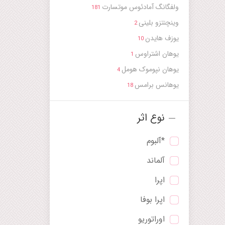
ولفگانگ آمادئوس موتسارت
181
وینچنتزو بلینی
2
یوزف هایدن
10
یوهان اشتراوس
1
یوهان نپوموک هومل
4
یوهانس برامس
18
نوع اثر
*آلبوم
آلماند
اپرا
اپرا بوفا
اوراتوریو