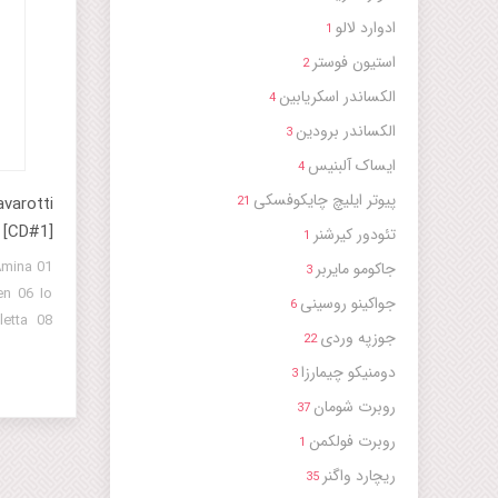
ادوارد لالو
1
استیون فوستر
2
الکساندر اسکریابین
4
الکساندر برودین
3
ایساک آلبنیس
4
پیوتر ایلیچ چایکوفسکی
avarotti
21
 [CD#1]
تئودور کیرشنر
1
 Amina
جاکومو مایربر
3
en 06 Io
جواکینو روسینی
6
letta 08
جوزپه وردی
22
, appena
دومنیکو چیمارزا
ameni 11
3
cielo 13
روبرت شومان
37
 errante
روبرت فولکمن
1
e veggio
ریچارد واگنر
35
che tento