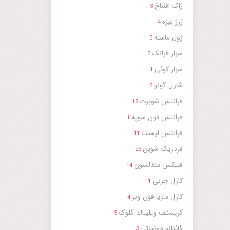
ژاک افنباخ
3
ژرژ بیزه
4
ژول ماسنه
3
سزار فرانک
3
سزار کوئی
1
شارل گونو
5
فرانتس شوبرت
18
فرانتس فون سوپه
1
فرانتس لیست
11
فردریک شوپن
23
فلیکس مندلسون
14
کارل چرنی
1
کارل ماریا فون وبر
4
کریستف ویلیبالد گلوک
5
گائتانو دونیزتی
3