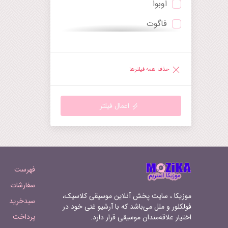
اوبوا
توکاتا
فاگوت
چنت
ترومپت
دیورتیمنتو
ساکسوفون
راپسودی
حذف همه فیلترها
هارپ
رقص
گیتار
رکوئیم
اعمال فیلتر
ماندولین
روندو
هارپسیکورد
سرناد
ارگ‌کلیسا
سمفونی
فهرست
سوپرانو
سوئیت
سفارشات
موزیکا ، سایت پخش آنلاین موسیقی کلاسیک،
سبدخرید
تنور
سونات
فولکلور و ملل می‌باشد که با آرشیو غنی خود در
پرداخت
اختیار علاقه‌مندان موسیقی قرار دارد.
باریتون
سوناتینا