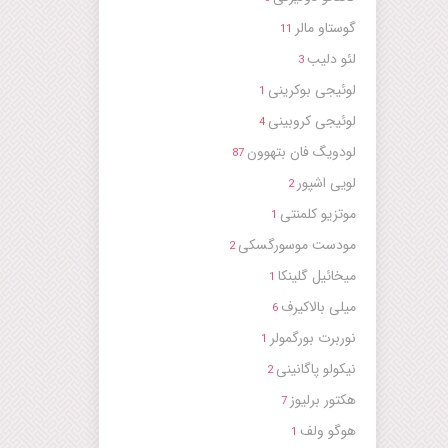
گوستاو مالر
11
لئو دلیب
3
لوئیجی بوکرینی
1
لوئیجی کروبینی
4
لودویگ فان بتهوون
87
لویی اشپور
2
موتزیو کلمنتی
1
مودست موسورگسکی
2
میخائیل گلینکا
1
میلی بالاکیرف
6
نوربرت بورگمولر
1
نیکولو پاگانینی
2
هکتور برلیوز
7
هوگو ولف
1