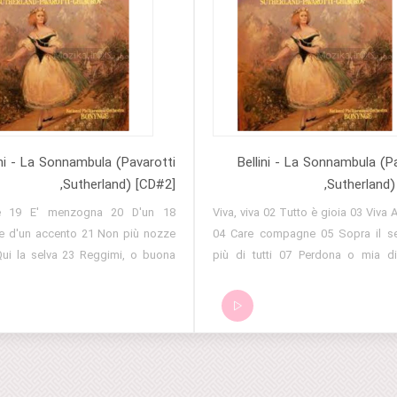
ini - La Sonnambula (Pavarotti
Bellini - La Sonnambula (P
,Sutherland) [CD#2]
,Sutherland)
vate 19 E' menzogna 20 D'un
01 Viva, viva 02 Tutto è gioia 03 Viva
 e d'un accento 21 Non più nozze
04 Care compagne 05 Sopra il s
Qui la selva 23 Reggimi, o buona
più di tutti 07 Perdona o mia di
Vedi, o madre 25 Viva il Conte 26
Prendi, l'anel ti dono 09 Domani
hè non posso odiarti 27 Lasciami
aggiorni 10 Vi ravviso, o luoghi 
ti auguri 29 E fia pue vero 30 Lisa
Contezza del paese 12 A fosco 
anch'essa 31 SIgnor, che creder
Basta così 14 Son geloso di zeffiro
 Oh, se una volta sola 33 Ah, non
15 Davver non mi dispiace 16 Ch
giunge (End of the opera)
17 O ciel, 