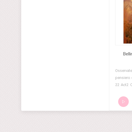
Bell
18 Osser
pensiero
22 Act2 
madre 24 
Ah, perc
28 De' lie
mendace 
deggio 32