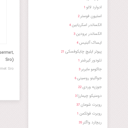
ادوارد لالو
1
استیون فوستر
2
الکساندر اسکریابین
4
الکساندر برودین
3
ایساک آلبنیس
4
پیوتر ایلیچ چایکوفسکی
nsermet,
21
Sro)
تئودور کیرشنر
1
Delibes Coppelia, Sylvia Ansermet Sro
جاکومو مایربر
3
جواکینو روسینی
6
جوزپه وردی
22
دومنیکو چیمارزا
3
روبرت شومان
37
روبرت فولکمن
1
ریچارد واگنر
35