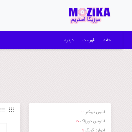
خانه
فهرست
درباره
آنتون بروکنر
11
آنتونین دورژاک
27
ادوارد گریگ
3