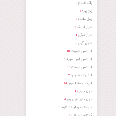
ژاک افنباخ
3
ژرژ بیزه
4
ژول ماسنه
3
سزار فرانک
3
سزار کوئی
1
شارل گونو
5
فرانتس شوبرت
18
فرانتس فون سوپه
1
فرانتس لیست
11
فردریک شوپن
23
فلیکس مندلسون
14
کارل چرنی
1
کارل ماریا فون وبر
4
کریستف ویلیبالد گلوک
5
گائتانو دونیزتی
3