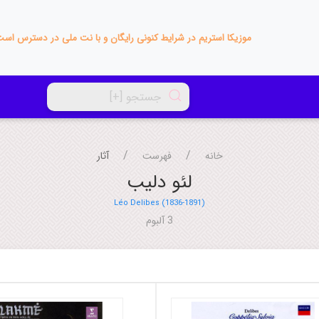
موزیکا استریم در شرایط کنونی رایگان و با نت ملی در دسترس اس
خانه
فهرست
آثار
لئو دلیب
Léo Delibes (1836-1891)
3 آلبوم