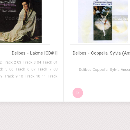
Delibes - Lakme [CD#1]
Delibes - Coppelia, Sylvia (A
 Track
11 Track
7 Track 17 18
Track 18 19 Track 19