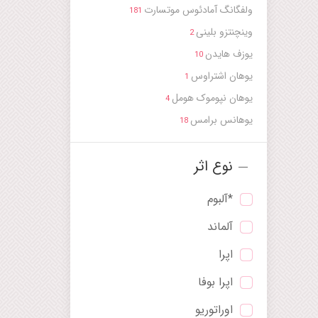
ولفگانگ آمادئوس موتسارت
181
وینچنتزو بلینی
2
یوزف هایدن
10
یوهان اشتراوس
1
یوهان نپوموک هومل
4
یوهانس برامس
18
نوع اثر
*آلبوم
آلماند
اپرا
اپرا بوفا
اوراتوریو