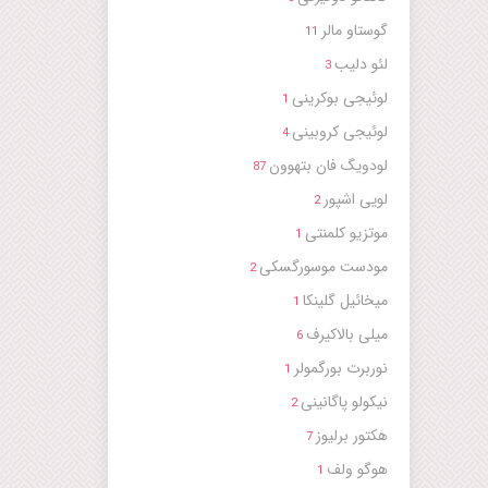
گوستاو مالر
11
لئو دلیب
3
لوئیجی بوکرینی
1
لوئیجی کروبینی
4
لودویگ فان بتهوون
87
لویی اشپور
2
موتزیو کلمنتی
1
مودست موسورگسکی
2
میخائیل گلینکا
1
میلی بالاکیرف
6
نوربرت بورگمولر
1
نیکولو پاگانینی
2
هکتور برلیوز
7
هوگو ولف
1