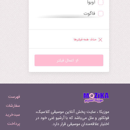
اوبوا
توکاتا
فاگوت
چنت
ترومپت
دیورتیمنتو
ساکسوفون
راپسودی
حذف همه فیلترها
هارپ
رقص
گیتار
رکوئیم
اعمال فیلتر
ماندولین
روندو
هارپسیکورد
سرناد
ارگ‌کلیسا
سمفونی
فهرست
سوپرانو
سوئیت
سفارشات
موزیکا ، سایت پخش آنلاین موسیقی کلاسیک،
سبدخرید
تنور
سونات
فولکلور و ملل می‌باشد که با آرشیو غنی خود در
پرداخت
اختیار علاقه‌مندان موسیقی قرار دارد.
باریتون
سوناتینا