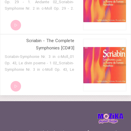
piano_sonata_no9_op68 21 -
Op. 29 - 1. Andante 02_Scriabin-
piano_sonata_no10_op70 22 -
Symphonie Nr. 2 in c-Moll Op. 29 - 2.
Allegro 03_Scriabin-Symphonie Nr. 2 in
quatre_morceaux_op51
c-Moll Op. 29 - 3. Andante 04_Scriabin-
Symphonie Nr. 2 in c-Moll Op. 29 - 4.
Tempestuoso 05_Scriabin-Symphonie
Scriabin - The Complete
Nr. 2 in c-Moll Op. 29 - 5. Maestoso
06_Scriabin-Le Poeme de l'extase Op.
Symphonies [CD#3]
54
01_Scriabin-Symphonie Nr. 3 in c-Moll
Op. 43, Le divin poeme - 1 02_Scriabin-
Symphonie Nr. 3 in c-Moll Op. 43, Le
divin poeme - 2 03_Scriabin-Symphonie
Nr. 3 in c-Moll Op. 43, Le divin poeme -
3 04_Scriabin-Promethee, le poeme du
feu, Op. 60