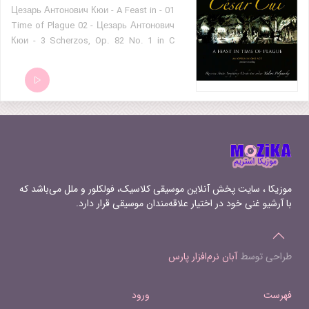
01 - Цезарь Антонович Кюи - A Feast in
Time of Plague 02 - Цезарь Антонович
Кюи - 3 Scherzos, Op. 82 No. 1 in C
major 03 - Цезарь Антонович Кюи - 3
Scherzos, Op. 82 No. 2 in F major 04 -
Цезарь Антонович Кюи - 3 Scherzos,
Op. 82 No. 3 in C minor 05 - Цезарь
Антонович Кюи - Les 2 Menetriers, Op.
42 06 - Цезарь Антонович Кюи -
Echoes of War, Op. 66 No. 4. Fair
Spring 07 - Цезарь Антонович Кюи -
Budris and His Sons, Op. 98
موزیکا ، سایت پخش آنلاین موسیقی کلاسیک، فولکلور و ملل می‌باشد که
با آرشیو غنی خود در اختیار علاقه‌مندان موسیقی قرار دارد.
طراحی توسط
آبان نرم‌افزار پارس
فهرست
ورود