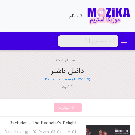
ثبت‌نام
فهرست
دانیل باشلر
Daniel Bacheler (1572-1619)
1 آلبوم
فیلترها
Bacheler - The Bachelar's Delight
01 Daniells Jigge 02 Pavan 03 Galliard