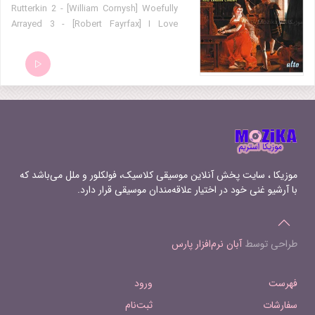
Rutterkin 2 - [William Cornysh] Woefully
Arrayed 3 - [Robert Fayrfax] I Love
Unloved 4 - [Robert Fayrfax] Most Clear
of Colour 5 - [Robert Fayrfax] That Was
My Woe
موزیکا ، سایت پخش آنلاین موسیقی کلاسیک، فولکلور و ملل می‌باشد که
با آرشیو غنی خود در اختیار علاقه‌مندان موسیقی قرار دارد.
طراحی توسط
آبان نرم‌افزار پارس
فهرست
ورود
سفارشات
ثبت‌نام