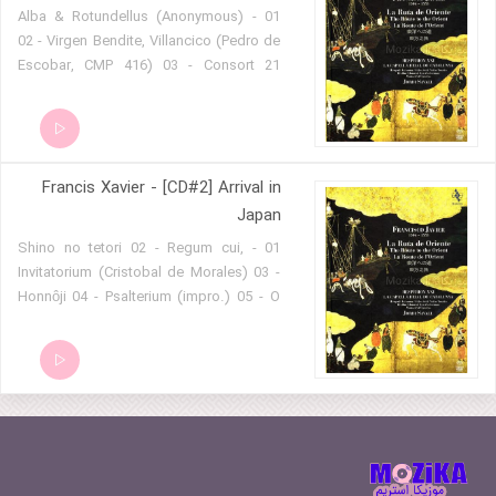
01 - Alba & Rotundellus (Anonymous)
02 - Virgen Bendite, Villancico (Pedro de
Escobar, CMP 416) 03 - Consort 21
(Anonymous, Henry 8th mss.) 04 -
Francia, cuenta tu ganancia, Villancico
(Joanes Ponce, CMP 443) 05 - Paduana
& Saltarello (Anonymous, Mss. Venezia)
Francis Xavier - [CD#2] Arrival in
06 - Dios te salve, Cruz preciosa,
Villancico (Anonymous, CMP 434) 07 -
Japan
Puzzle-canon 1 (John Lloyd, Henry 8th
01 - Shino no tetori 02 - Regum cui,
mss.) 08 - O Welt, Ich muss dich lassen,
Invitatorium (Cristobal de Morales) 03 -
Song (Henrich Isaac, sopra Innsbruck,
Honnôji 04 - Psalterium (impro.) 05 - O
Ich muss dich lassen) 09 - La Battaglia,
Gloriosa Domina - Shakuhashi 06 - O
Pavana (Anonymous) 10 - Benedic
Gloriosa Domina - Quod Eva tristis 2 07
Anima mea (Claude Sermisy) 11 - O
- O Gloriosa. Biwa & Shinobue 08 - O
Gloriosa Domina - Introduction. Psalterio
Gloriosa Domina - Tu regis alti ianua 3
12 - O Gloriosa Domina - O Gloriosa
09 - O Gloriosa. Shakuhachi & Biwa 10 -
Domina 1 (Gregorian) 13 - O Gloriosa
O Gloriosa Domina - Patri sit Paraclito 4
Domina - Himno 20 (Venegas de
11 - O Gloriosa Domina. Biwa 12 - O
Henestrosa) 14 - O Gloriosa Domina -
Gloriosa Domina - Amen 13 - Reibo 14 -