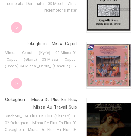
Intemerata Dei mater 03-Motet_ Alma
redemptoris mater
Ockeghem - Missa Caput
01-Missa _Caput_ (Kyrie) 02-Missa
_Caput_ (Gloria) 03-Missa _Caput_
(Credo) 04-Missa _Caput_ (Sanctus) 05-
Missa _Caput_ (Agnus Dei)
Ockeghem - Missa De Plus En Plus,
Missa Au Travail Suis
01 Binchois_ De Plus En Plus (Chanso)
02 Ockeghem_ Missa De Plus En Plus 03
Ockeghem_ Missa De Plus En Plus 04