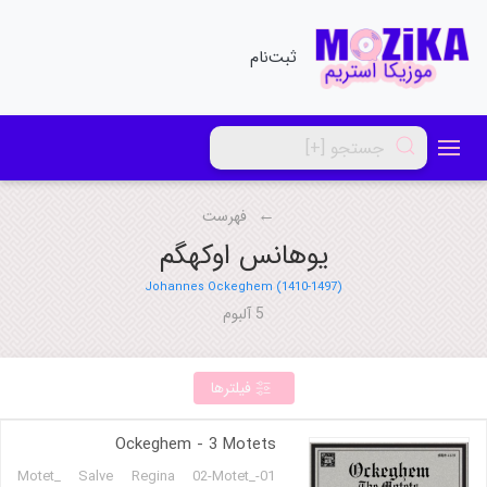
ثبت‌نام
فهرست
یوهانس اوکهگم
Johannes Ockeghem (1410-1497)
5 آلبوم
فیلترها
Ockeghem - 3 Motets
01-Motet_ Salve Regina 02-Motet_