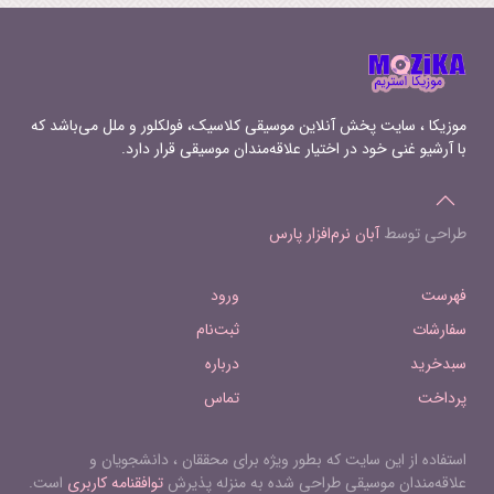
Dei (plain-chant) 11 Communio. Lux
eteran luceat eis (Antonius Divitis) 12
Repons. Libera me, Domine, de morte
eterna (plain-chant)
موزیکا ، سایت پخش آنلاین موسیقی کلاسیک، فولکلور و ملل می‌باشد که
با آرشیو غنی خود در اختیار علاقه‌مندان موسیقی قرار دارد.
طراحی توسط
آبان نرم‌افزار پارس
فهرست
ورود
سفارشات
ثبت‌نام
سبدخرید
درباره
پرداخت
تماس
استفاده از این سایت که بطور ویژه برای محققان ، دانشجویان و
علاقه‌مندان موسیقی طراحی شده به منزله پذیرش
توافقنامه کاربری
است.