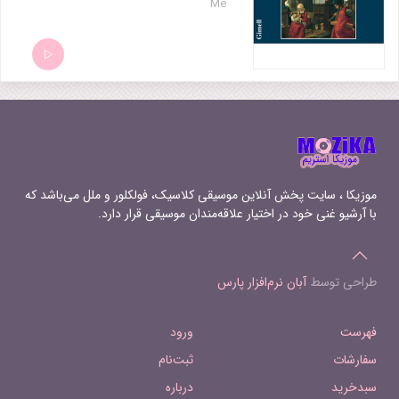
Me
Amfitrit'altera Agnus Dei 13
Lamentationes Hieremiae Lamentatio
prima, secundi dei 14 Lamentationes
Hieremiae Musica, Dei donum optimi 15
Lagrime di San Pietro Com falda di neve
16 Requiem Introitus
موزیکا ، سایت پخش آنلاین موسیقی کلاسیک، فولکلور و ملل می‌باشد که
با آرشیو غنی خود در اختیار علاقه‌مندان موسیقی قرار دارد.
طراحی توسط
آبان نرم‌افزار پارس
فهرست
ورود
سفارشات
ثبت‌نام
سبدخرید
درباره