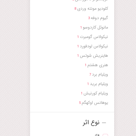
کلودیو مونته وردی
8
گیوم دوفه
3
مانوئل کاردوسو
1
نیکولاس گومبرت
1
نیکولاس لودفورد
1
هاینریش شوتس
1
هنری هشتم
1
ویلیام برد
7
ویلیام برید
1
ویلیام کورنیش
1
یوهانس اوکهگم
5
نوع اثر