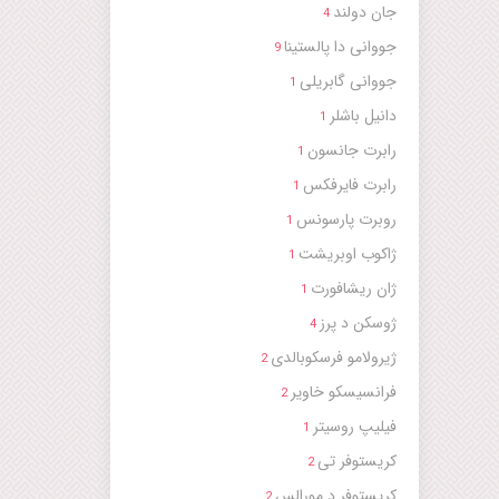
جان دولند
4
جووانی دا پالستینا
9
جووانی گابریلی
1
دانیل باشلر
1
رابرت جانسون
1
رابرت فایرفکس
1
روبرت پارسونس
1
ژاکوب اوبریشت
1
ژان ریشافورت
1
ژوسکن د پرز
4
ژیرولامو فرسکوبالدی
2
فرانسیسکو خاویر
2
فیلیپ روسیتر
1
کریستوفر تی
2
کریستوفر د مورالس
2