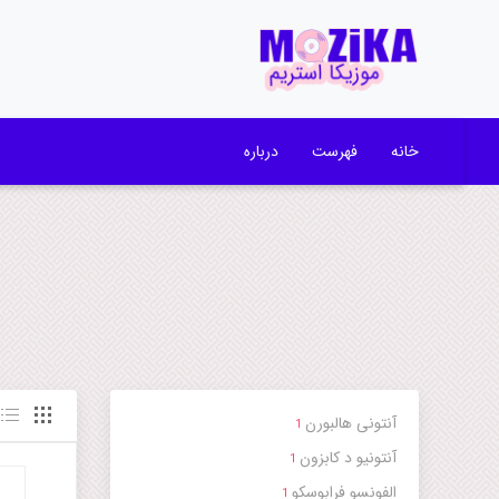
خانه
فهرست
درباره
آنتونی هالبورن
1
آنتونیو د کابزون
1
الفونسو فرابوسکو
1