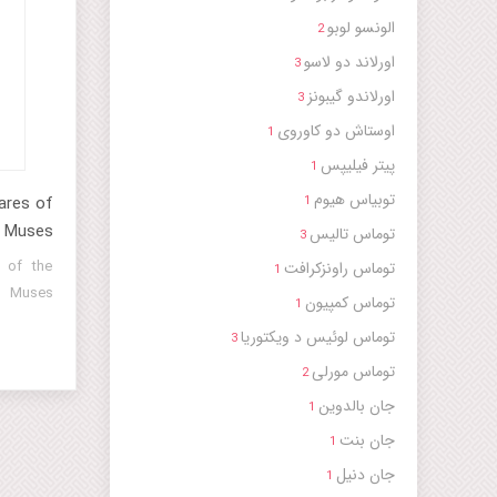
الونسو لوبو
2
اورلاند دو لاسو
3
اورلاندو گیبونز
3
اوستاش دو کاوروی
1
پیتر فیلیپس
1
توبیاس هیوم
ares of
1
e Muses
توماس تالیس
3
 of the
توماس راونزکرافت
1
Muses
توماس کمپیون
1
توماس لوئیس د ویکتوریا
3
توماس مورلی
2
جان بالدوین
1
جان بنت
1
جان دنیل
1