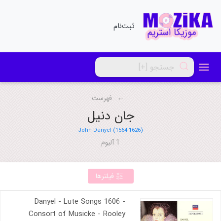
ثبت‌نام
فهرست
جان دنیل
John Danyel (1564-1626)
1 آلبوم
فیلترها
Danyel - Lute Songs 1606 -
Consort of Musicke - Rooley