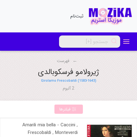
ثبت‌نام
فهرست
ژیرولامو فرسکوبالدی
Girolamo Frescobaldi (1583-1643)
2 آلبوم
فیلترها
Amarili mia bella - Caccini ,
Frescobaldi , Monteverdi