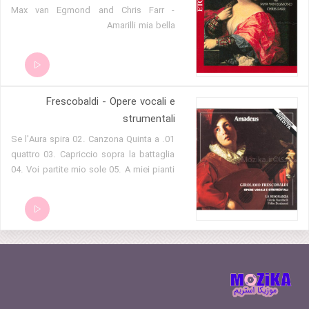
Max van Egmond and Chris Farr -
Amarilli mia bella
Frescobaldi - Opere vocali e
strumentali
01. Se l'Aura spira 02. Canzona Quinta a
quattro 03. Capriccio sopra la battaglia
04. Voi partite mio sole 05. A miei pianti
06. Aria detta la Frescobalda 07.
Toccata per spinettina e violino 08.
Ardo, e taccio il mio mal 09. Di Licori un
guardo altero 10. Canzona la
Tromboncina 11. Canzon Quarta 12.
Vanne, o carta amorosa 13. Canzona
Quarta a quattro 14. Aria di passacaglia
15. Cento partite sopra passacagli 16.
Canzona la Lamberta 17. La mia pallida