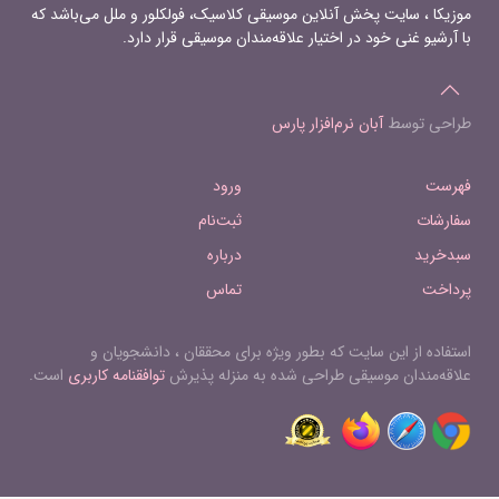
موزیکا ، سایت پخش آنلاین موسیقی کلاسیک، فولکلور و ملل می‌باشد که
faccia 18. Signor, c'hora fra gli ostri 19.
با آرشیو غنی خود در اختیار علاقه‌مندان موسیقی قرار دارد.
Toccata Quinta 20. Son ferito, son
morto
طراحی توسط
آبان نرم‌افزار پارس
فهرست
ورود
سفارشات
ثبت‌نام
سبدخرید
درباره
پرداخت
تماس
استفاده از این سایت که بطور ویژه برای محققان ، دانشجویان و
علاقه‌مندان موسیقی طراحی شده به منزله پذیرش
توافقنامه کاربری
است.