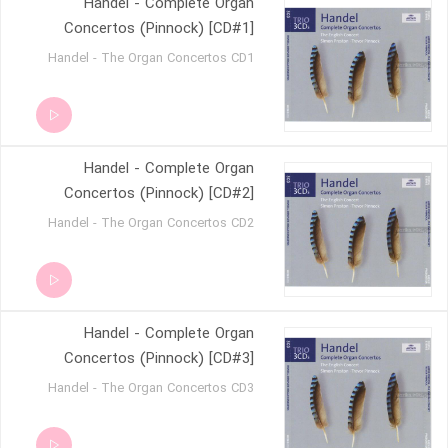
Handel - Complete Organ
- allegro 05-Recorder Sonata in F major
- Larghetto - allegro - alla siciliana -
Concertos (Pinnock) [CD#1]
allegro 06-Recorder Sonata in Bb major
Handel - The Organ Concertos CD1
- Allegro - adagio - allegro 07-Recorder
Sonata in D minor - Largo - vivace -
presto - adagio - alla breve - andante - a
tempo di minuet 08-Trio Sonata in F
major - Allegro - grave - allegro
Handel - Complete Organ
Concertos (Pinnock) [CD#2]
Handel - The Organ Concertos CD2
Handel - Complete Organ
Concertos (Pinnock) [CD#3]
Handel - The Organ Concertos CD3