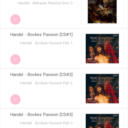
Un Folle (Oronte) 19 2_11_ Eccomi A'
Handel - Belsazar Passion Disc 3
Piedi Tuoi (Ruggiero) 20 2_11_ Verdi
Prati (Ruggiero) 21 2_12_ Ah! Ruggiero
Crude! (Alcina) 22 2_12_ Ombre Pallide
(Alcina)
Handel - Bockes Passion [CD#1]
Handel - Bockes Passion Part 1
Handel - Bockes Passion [CD#2]
Handel - Bockes Passion Part 2
Handel - Bockes Passion [CD#3]
Handel - Bockes Passion Part 3