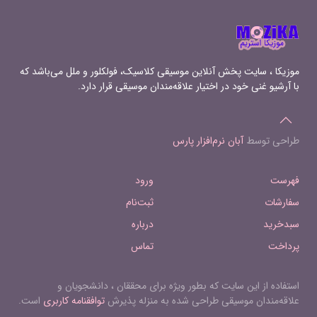
Chorus_ Great minds against
themselves conspire 25 Dido_ Thy
hand, Belinda 26 Chorus_ With drooping
wings
موزیکا ، سایت پخش آنلاین موسیقی کلاسیک، فولکلور و ملل می‌باشد که
با آرشیو غنی خود در اختیار علاقه‌مندان موسیقی قرار دارد.
طراحی توسط
آبان نرم‌افزار پارس
فهرست
ورود
سفارشات
ثبت‌نام
سبدخرید
درباره
پرداخت
تماس
استفاده از این سایت که بطور ویژه برای محققان ، دانشجویان و
علاقه‌مندان موسیقی طراحی شده به منزله پذیرش
توافقنامه کاربری
است.