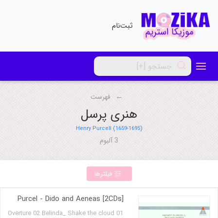
ثبت‌نام
فهرست
هنری پرسل
Henry Purcell (1659-1695)
3 آلبوم
فیلترها
Purcel - Dido and Aeneas [2CDs]
01 Overture 02 Belinda_ Shake the cloud