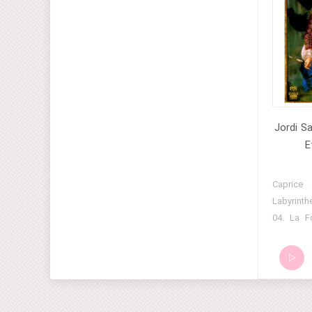
Jordi Sa
E
01. Capr
Labyrinth
04. La F
Bizare, I
Allenma
L'Arabe
Superbe,
Marche, 