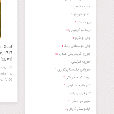
اندریه کامپرا
1
بندتو مارچلو
1
پیر تابارت
1
توماسو آلبینونی
13
جان جنکینز
1
جان دیسماس زلنکا
'un Gout
1
le, 1717
جورج فریدریش هندل
51
[CD#1]
جوزپه تارتینی
1
ande,
جووانی باتیستا پرگولزی
1
artarine,
دومنیکو اسکارلاتی
2
e, IV.60
ژان باتیست لولی
Gigue La
1
u, IV.63
ژان فیلیپ رامو
3
niforme,
سیور دو ماشی
1
IV.67 14.
فرانچسکو کاوالی
3
 (Sujet)