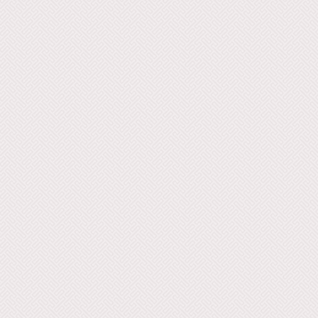
V.85 14. Gigue La Caustique, IV.86
Et Gigue (Basse), IV.69 16. Al
15. Le Badinage, IV.87
I'Asmatique, IV.70 17. La Tourneus
18. Muzet