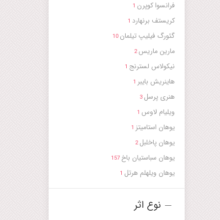
lemande
فرانسوا کوپرن
1
e, IV.71
کریستف برنهارد
1
te, IV.72
گئورگ فیلیپ تیلمان
10
مارین ماریس
2
نیکولاس لسترنج
1
هاینریش بایبر
1
هنری پرسل
3
ویلیام لاوس
1
یوهان استامیتز
1
یوهان پاخلبل
2
یوهان سباستیان باخ
157
یوهان ویلهلم هرتل
1
نوع اثر