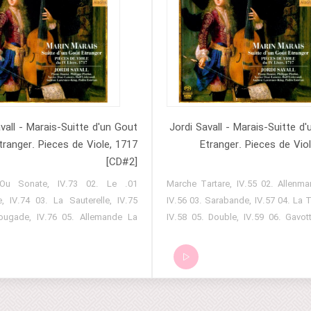
vall - Marais-Suitte d'un Gout
Jordi Savall - Marais-Suitte d
tranger. Pieces de Viole, 1717
Etranger. Pieces de Vio
[CD#2]
ice Ou Sonate, IV.73 02. Le
01. Marche Tartare, IV.55 02. Allenm
e, IV.74 03. La Sauterelle, IV.75
IV.56 03. Sarabande, IV.57 04. La T
ougade, IV.76 05. Allemande La
IV.58 05. Double, IV.59 06. Gavott
V.77 06. La Minaudiere, IV.78 07.
07. Feste Champetre, IV.61 08. 
nde La Singuliere, IV.79 08.
Fleselle, IV.62 09. Rondeau Le Bijo
sque, IV.80 09. Allemande La
10. Le Tourbillon, IV.64 11. L'U
 IV.81 10. La Reveuse, IV.82 11.
IV.65 12. Suitte, IV.66 13. Suitte, 
IV.83 12. Gigue, IV.84 13. Piece
L'Ameriquaine, IV.68 15. Allemande