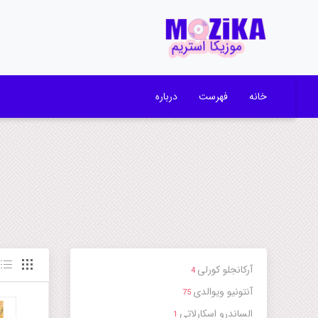
خانه
فهرست
درباره
آرکانجلو کورلی
4
آنتونیو ویوالدی
75
الساندرو اسکارلاتی
1