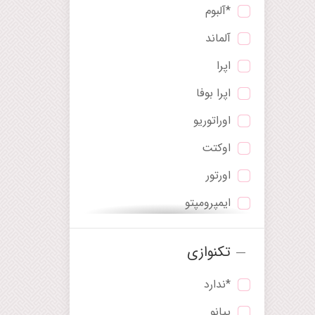
*آلبوم
آلماند
اپرا
اپرا بوفا
اوراتوریو
اوکتت
اورتور
ایمپرومپتو
بالاد
تکنوازی
باله
*ندارد
پاستورال
پیانو
پاوان