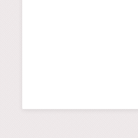
Nomicos 
George C
Matheos 
The Sing
- Aleco
Ermolaos
Tune - Di
Costas B
Stavros 
Dirge - 
Tzoumas
Consola
Brachopo
Tsakir
Androutso
I Am With
Today Is 
16 - If 
Vangeli