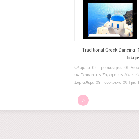
06 - Balos - Panayotis Marcou-
onitopoulos-Dimitris Tsakiris-
Ventouris 07 - Serenade Medley -
ers From Corfou 08 - Hassapikos
s Tzoumas-Dimitris Tsakiris-
 Consolas 09 - Shepherd's Flute
mitris Tsimbissis 10 - Digenis -
Traditional Greek Dancing [
ouzamanis-Cyriacos Costoulas-
Παληογ
Stavridis-Yorgos Gevgelis 11 -
01 Ολυμπία 02 Προσκυνητός 03 Λισσάβω
George Brachopoulos-Alexander
04 Γκάιντα 05 Ζάραμο 06 Αλωνιώτικος 07
-Dimitris Tsakiris-Ermolaos
Συμπεθέρα 08 Πουστσένο 09 Τρία Καράβια
s 12 - Double Gaida - George
(Επιτραπέζιο) 10 Συρτός Συγκαθιστός 11
ulos-Alexander Tzoumas-Dimitris
Ξέσυρτος 12 Μπαϊντούσκα 13 Ταπεινός 14
is-Ermolaos Consolas 13 -
Ζωναράδικος Κουλουριαστός 15 Δεντρίτσι
's Mother - Vassilis Colovos 14 -
16 Μπογδάνος 17 Στις Τρεις 18 Ποδαράκι
ering Away - Vassilis Colovos 15 -
19 Ζωναράδικος 20 Κατσιβέλικος 21 Εμείς
Easter Day - Vangelis Dascaloudis
Εδώ Δεν
Mountains Could Lower Down -
s Dasaloudis-Antonis Zoras-