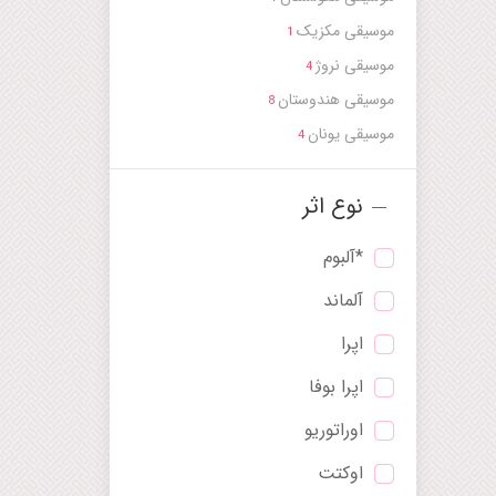
موسیقی مکزیک
1
موسیقی نروژ
4
موسیقی هندوستان
8
موسیقی یونان
4
نوع اثر
*آلبوم
آلماند
اپرا
اپرا بوفا
اوراتوریو
اوکتت