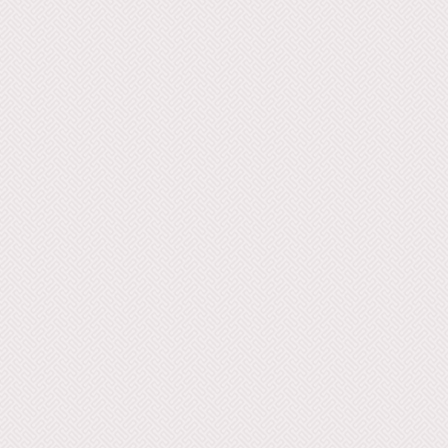
s Zoumbas-Mathios Ventouris-
Vergelis 17 - Omal - Charis
is-Vorgos Vergelis 18 - Seranitsa
 Amarantidis 19 - I Will Go To
Vangelis Dimoudis-Antonis Zoras-
evgelis 20 - When You Go Abroad
s Vlachoyanis 21 - Koftos - Greek
aditional Village Music And Dance