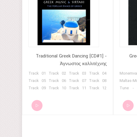
Traditional Greek Dancing [CD#1] -
Gre
Άγνωστος καλλιτέχνης
Track 01 Track 02 Track 03 Track 04
01 - Mone
Track 05 Track 06 Track 07 Track 08
Maltas-M
Track 09 Track 10 Track 11 Track 12
Tune - 
Track 13 Track 14 Track 15 Track 16
Michael 
Track 17 Track 18 Track 19 Track 20
The Old 
Sapoutzis
Speak To
Sapoutzi
Gardener