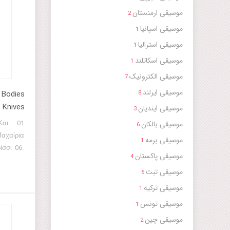
موسیقی ارمنستان
2
موسیقی اسپانیا
1
موسیقی استرالیا
1
موسیقی اسکاتلند
1
موسیقی الکترونیک
7
موسیقی ایرلند
e Bodies
8
 Knives
موسیقی ایندیان
3
Και
موسیقی بالکان
6
αχαίρια
موسیقی برمه
1
σσι 06.
موسیقی پاکستان
4
άρκα 08.
موسیقی تبت
να 10. Η
5
Γελαστή
موسیقی ترکیه
1
 Parag)-
موسیقی تونس
1
(Bingeol)
موسیقی چین
2