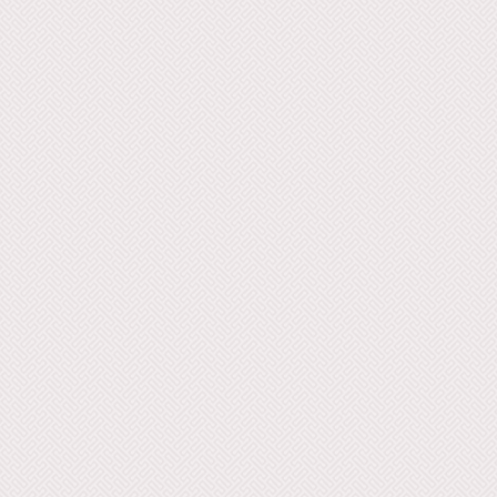
Panayoti
Vorgos 
Kazantsid
- George
Arapia - 
Vorgos V
- Stergio
Tr