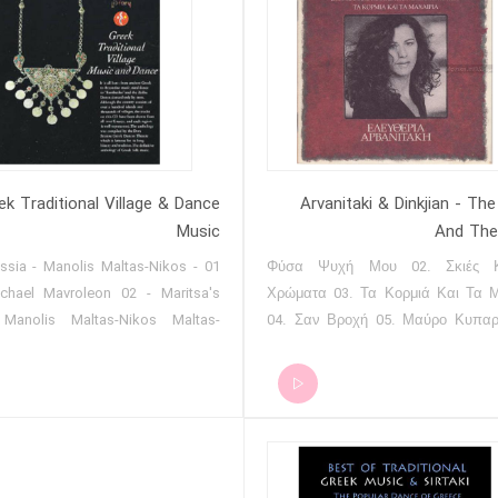
ek Traditional Village & Dance
Arvanitaki & Dinkjian - Th
Music
And The
mvassia - Manolis Maltas-Nikos
01. Φύσα Ψυχή Μου 02. Σκιές 
ichael Mavroleon 02 - Maritsa's
Χρώματα 03. Τα Κορμιά Και Τα Μ
Manolis Maltas-Nikos Maltas-
04. Σαν Βροχή 05. Μαύρο Κυπαρί
Mavroleon 03 - When I Remember
Τα Πολλά Να Γίνουν Όλα 07. Η Β
Times - Dimitris Skoulas-Drakos
Τα Σχοινιά 09. Εγώ Κρασί Δεν Έπι
-Vassilis Saloustros 04 - I Don't
Καρδιά Μου Απόψε Ξαγρυπνά 11. 
 You - Dimitris Skoulas-Drakos
Φωτογραφία 12. Παράπονο (Yar Ko
s-Vassilis Saloustros 05 - The
Η Ξενιτιά 
 - Nikos Economidis-Dimitris