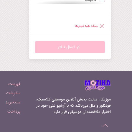
ترومپت
دیورتیمنتو
ساکسوفون
راپسودی
حذف همه فیلترها
هارپ
رقص
گیتار
رکوئیم
اعمال فیلتر
ماندولین
روندو
هارپسیکورد
سرناد
ارگ‌کلیسا
سمفونی
فهرست
سوپرانو
سوئیت
سفارشات
موزیکا ، سایت پخش آنلاین موسیقی کلاسیک،
سبدخرید
تنور
سونات
فولکلور و ملل می‌باشد که با آرشیو غنی خود در
پرداخت
اختیار علاقه‌مندان موسیقی قرار دارد.
باریتون
سوناتینا
فرنچ‌هورن
آرابسک