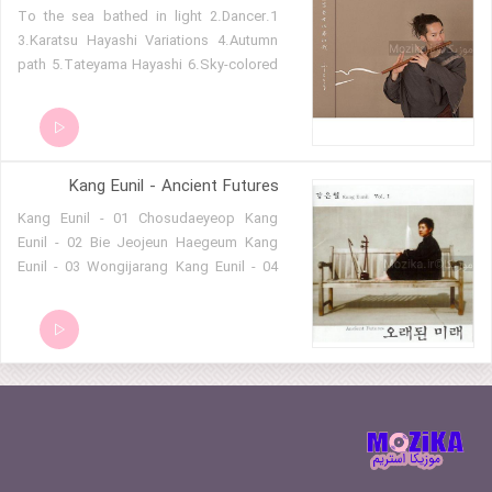
1.To the sea bathed in light 2.Dancer
3.Karatsu Hayashi Variations 4.Autumn
path 5.Tateyama Hayashi 6.Sky-colored
memories 7.Cherry Blossom Waltz
Kang Eunil - Ancient Futures
Kang Eunil - 01 Chosudaeyeop Kang
Eunil - 02 Bie Jeojeun Haegeum Kang
Eunil - 03 Wongijarang Kang Eunil - 04
Hei Ya Kang Eunil - 05 Oraedoen Mirae
Kang Eunil - 06 Fade Out Kang Eunil - 07
Bisang Kang Eunil - 08 Nalgeun Maru
Kang Eunil - 09 Radakkeu-ui Yeoin