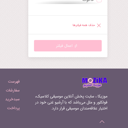
ترومپت
دیورتیمنتو
ساکسوفون
راپسودی
حذف همه فیلترها
هارپ
رقص
گیتار
رکوئیم
اعمال فیلتر
ماندولین
روندو
هارپسیکورد
سرناد
ارگ‌کلیسا
سمفونی
فهرست
سوپرانو
سوئیت
سفارشات
موزیکا ، سایت پخش آنلاین موسیقی کلاسیک،
سبدخرید
تنور
سونات
فولکلور و ملل می‌باشد که با آرشیو غنی خود در
پرداخت
اختیار علاقه‌مندان موسیقی قرار دارد.
باریتون
سوناتینا
فرنچ‌هورن
آرابسک