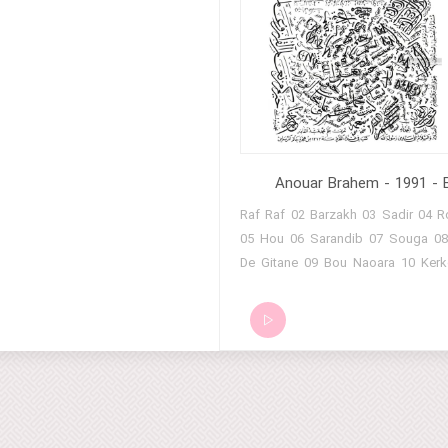
Anouar Brahem - 1991 - 
01 Raf Raf 02 Barzakh 03 Sadir 04 
05 Hou 06 Sarandib 07 Souga 08
De Gitane 09 Bou Naoara 10 Ker
La Nuit Des Yeux 12 Le Belvedere