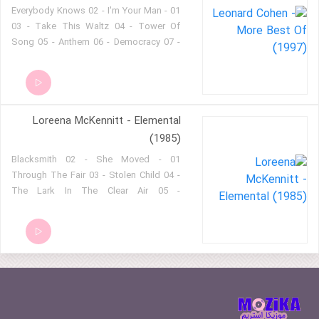
01 - Everybody Knows 02 - I'm Your Man
03 - Take This Waltz 04 - Tower Of
Song 05 - Anthem 06 - Democracy 07 -
The Future 08 - Closing Time 09 - Dance
Me To The End Of Love 10 - Suzanne
11 - Hallelujah 12 - Never Any Good 13 -
The Great Event
Loreena McKennitt - Elemental
(1985)
01 - Blacksmith 02 - She Moved
Through The Fair 03 - Stolen Child 04 -
The Lark In The Clear Air 05 -
Carrighfergus 06 - Kellswater 07 - Banks
Of Claudy 08 - Come By The Hills 09 -
Lullaby