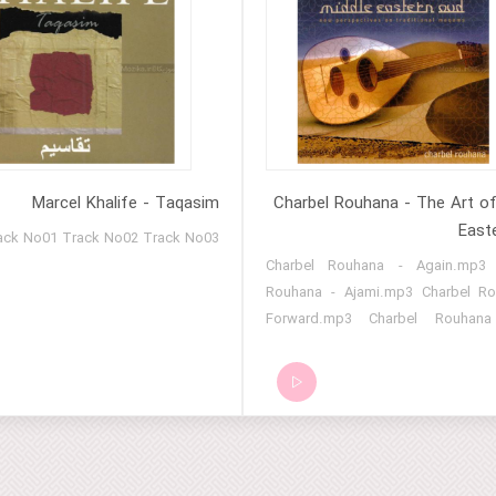
Marcel Khalife - Taqasim
Charbel Rouhana - The Art of
East
ack No01 Track No02 Track No03
Charbel Rouhana - Again.mp3 
Rouhana - Ajami.mp3 Charbel Ro
Forward.mp3 Charbel Rouhana
Over.mp3 Charbel Rouhana - 
Oughanni.mp3 Charbel Rou
Manara.mp3 Charbel Rou
Mayass.mp3 Charbel Rou
Mouassal.mp3 Charbel Rou
Nara.mp3 Charbel Rouh