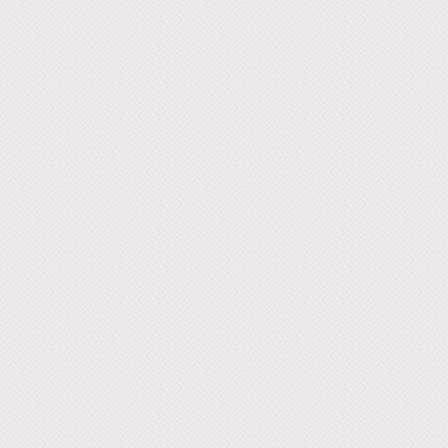
Ourakhoutyoun.mp3 Charbel Ro
Rewind.mp3 Charbel Rouhana 
Rast.mp3 Charbel Rouhana - Tam
Charbel Rouhana - Tourism.mp3 
Rouhana - Wissal.mp3 Charbel R
Ya Ghosna N