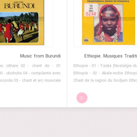
Music from Burundi
Ethiopie. Musiques Tradit
t avec cithare 02 - chant de
Ethiopie - 01 - Tizeta (Nostalgie d
3 - ubuhuha 04 - complainte avec
Ethiopie - 02 - Akale-wobe Ethiopi
ocorde 05 - chant et arc musicale
Chant de la region du Godjam Ethio
t et sanza 07 - solo de flute 08 -
- Linega-Linetu (L'aube) Ethiopie - 
our une jeune fille 09 - akazehe
Ethiopie - 06 - Dama Ethiopie - 0
 jeunes filles 10 - solo de cithare
Ethiopie - 08 - Makalamelo Ethiopi
11 - tambours - ingoma
Masenqo Ethiopie - 10 - Masenqo 
- 11 - Polyphonie Bodi Ethiopi
Polyphonie Bodi Ethiopie - 13 - Po
Hammar (Extrait) Ethiopie - 14 - Po