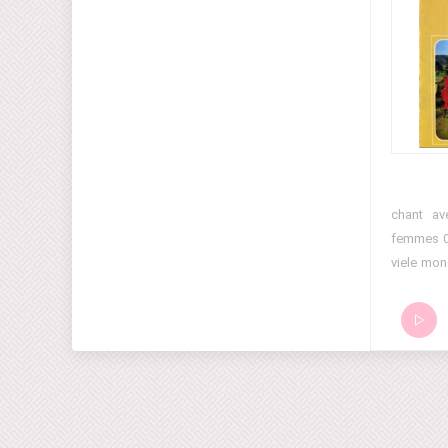
01 - chan
femmes 0
viele mon
06 - chan
akazehe p
pour deux