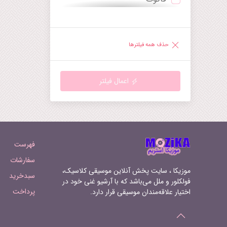
ترومپت
دیورتیمنتو
ساکسوفون
راپسودی
حذف همه فیلترها
هارپ
رقص
گیتار
رکوئیم
اعمال فیلتر
ماندولین
روندو
هارپسیکورد
سرناد
ارگ‌کلیسا
سمفونی
فهرست
سوپرانو
سوئیت
سفارشات
موزیکا ، سایت پخش آنلاین موسیقی کلاسیک،
سبدخرید
تنور
سونات
فولکلور و ملل می‌باشد که با آرشیو غنی خود در
پرداخت
اختیار علاقه‌مندان موسیقی قرار دارد.
باریتون
سوناتینا
فرنچ‌هورن
آرابسک