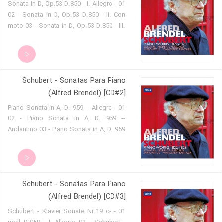
01 - Sonata in D, Op.53 D.850 - I. Allegro
02 - Sonata in D, Op.53 D.850 - II. Con
moto 03 - Sonata in D, Op.53 D.850 - III.
Scherzo (Allegro vivace) 04 - Sonata in
D, Op.53 D.850 - IV. Rondo (Allegro
moderato) 05 - Sonata in A minor, Op.
post. 143 D.784 - I. Allegro giusto 06 -
Schubert - Sonatas Para Piano
Sonata in A minor, Op. post. 143 D.784
- II. Andante 07 - Sonata in A minor, Op.
(Alfred Brendel) [CD#2]
post. 143 D.784 - III. Allegro vivace
01 - Piano Sonata in A, D. 959 -- Allegro
02 - Piano Sonata in A, D. 959 --
Andantino 03 - Piano Sonata in A, D. 959
-- Scherzo (Allegro vivace) 04 - Piano
Sonata in A, D. 959 -- Rondo (Allegretto)
05 - Hungarian Melody in B minor, D.817
06 - 16 German Dances, D. 783 07 -
Schubert - Sonatas Para Piano
Allegretto in C minor, D. 915
(Alfred Brendel) [CD#3]
01 - Schubert - Klavier Sonate Nr.19 c-