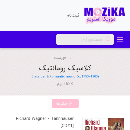
ثبت‌نام
فهرست
کلاسیک رومانتیک
Classical & Romantic music (c. 1750–1900)
628 آلبوم
فیلترها
Richard Wagner - Tannhäuser
[CD#1]