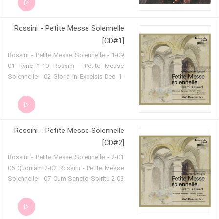
Che vecchio sospettoso! 221 - Act 2 - Il
vecchiotto cerca moglie 222 - Act 2 -
Rossini - Petite Messe Solennelle
Temporale 223 - Act 2 - Alfine eccoci
[CD#1]
qua 224 - Act 2 - Ah, qual colpo
inaspettato! 225 - Act 2 - Zitti, zitti,
1-09 Rossini - Petite Messe Solennelle -
piano, piano 226 - Act 2 - Ah, disgraziati
01 Kyrie 1-10 Rossini - Petite Messe
noi! 227 - Act 2 - Insomma io ho tutti i
Solennelle - 02 Gloria in Excelsis Deo 1-
torti 228 - Act 2 - Di s_ felice innesto
11 Rossini - Petite Messe Solennelle -
03 Gratias agimus tibi 1-12 Rossini -
Petite Messe Solennelle - 04 Domine
Deus 1-13 Rossini - Petite Messe
Rossini - Petite Messe Solennelle
Solennelle - 05 Qui tollis peccata mundi
[CD#2]
2-01 Rossini - Petite Messe Solennelle -
06 Quoniam 2-02 Rossini - Petite Messe
Solennelle - 07 Cum Sancto Spiritu 2-03
Rossini - Petite Messe Solennelle - 08
Credo in unum Deum 2-04 Rossini -
Petite Messe Solennelle - 09 Crucifixus