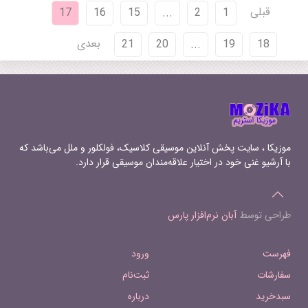
قبلی
17
16
15
...
2
1
06 - Quartuor en la mineur, D804
_Rosamunde_ II. Andante 07 - Quartuor
بعدی
21
20
...
19
18
en la mineur, D804 _Rosamunde_ III.
Minuetto 08 - Quartuor en la mineur,
D804 _Rosamunde_ IV. Allegro
moderato
موزیکا ، سایت پخش آنلاین موسیقی کلاسیک، فولکلور و ملل می‌باشد که
با آرشیو غنی خود در اختیار علاقه‌مندان موسیقی قرار دارد.
طراحی توسط
آبان نرم‌افزار پارس
فهرست
ورود
سفارشات
ثبت‌نام
سبدخرید
درباره