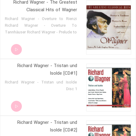
Richard Wagner - The Greatest
Classical Hits of Wagner
Richard Wagner - Overture to Rienzi
Richard Wagner - Overture To
Tannhäuser Richard Wagner - Prelude to
Act III, Lohengrin Richard Wagner -
Prelude to Die Meistersinger Richard
Wagner - Ride of the Valkyries from Die
Walküre Richard Wagner - Siegfried Idyll
Richard Wagner - Tristan und
Isolde [CD#1]
Richard Wagner - Tristan und Isolde
Disc 1
Richard Wagner - Tristan und
Isolde [CD#2]