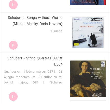
ma non troppo 05 - Fantasia in C, D.760
'Wanderer' - I. Allegro con fuoco ma
non troppo 06 - II. Adagio 07 - III. Presto
Schubert - Songs without Words
08 - IV. Allegro
(Mischa Maisky, Daria Hovora)
CDImage
Schubert - String Quartets D87 &
D804
01 - Quartuor en mi bémol majeur, D87 I.
Allegro moderato 02 - Quartuor en mi
bémol majeur, D87 II. Scherzo
prestissimo 03 - Quartuor en mi bémol
majeur, D87 III. Adagio 04 - Quartuor en
mi bémol majeur, D87 IV. Allegro 05 -
Quartuor en la mineur, D804
_Rosamunde_ I. Allegro ma non troppo