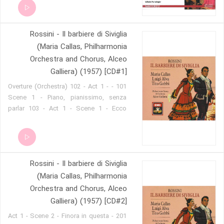
Rossini - Il barbiere di Siviglia
(Maria Callas, Philharmonia
Orchestra and Chorus, Alceo
Galliera) (1957) [CD#1]
101 - Overture (Orchestra) 102 - Act 1 -
Scene 1 - Piano, pianissimo, senza
parlar 103 - Act 1 - Scene 1 - Ecco
ridente in cielo 104 - Act 1 - Scene 1 -
Ehi, Fiorello 105 - Act 1 - Scene 1 - Mille
grazie, mio signore 106 - Act 1 - Scene
1 - Gente indiscreta! 107 - Act 1 - Scene
Rossini - Il barbiere di Siviglia
1 - Largo al factotum 108 - Act 1 -
Scene 1 - Ah, che bella vita! 109 - Act 1 -
(Maria Callas, Philharmonia
Scene 1 - Se il mio nome saper voi
Orchestra and Chorus, Alceo
bramate 110 - Act 1 - Scene 1 - Oh,
Galliera) (1957) [CD#2]
cielo! 111 - Act 1 - Scene 1 - All'idea di
201 - Act 1 - Scene 2 - Finora in questa
quel metallo 112 - Act 1 - Scene 1 -