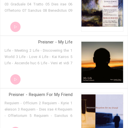
03 Graduale 04 Tratto 05 Dies irae 06
Offertorio 07 Sanctus 08 Benedictus 09
Agnus Dei 10 Lux aeterna 11 Libera me,
Domine
Preisner - My Life
1 Life - Meeting 2 Life - Discovering the
World 3 Life - Love 4 Life - Kai Kairos 5
Life - Ascende huc 6 Life - Veni et vidi 7
Life - Qui erat et qui est 8 Life -
Lacrimosa - Day of Tears 9 Life - Prayer
Preisner - Requiem For My Friend
1 Requiem - Officium 2 Requiem - Kyrie
eleison 3 Requiem - Dies irae 4 Requiem
- Offertorium 5 Requiem - Sanctus 6
Requiem - Agnus Dei 7 Requiem - Lux