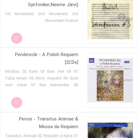
Synfoniker,Neeme Järvi)
1st Movement 2nd Movement 3rd
Movement Psalom
Penderecki - A Polish Requiem
[2CDs]
01 Introitus 02 Kyrie 03 Dies irae 04
Tuba mirum 05 Mors stupebit 06 Quid
sum miser 07 Rex tremendae 08
Recordare, Jesu pie 09 Ingemisco
tanquam reus 10 Lacrimosa 11 Sanctus
12 Agnus Dei 13 Lux aeterna 14 Libera
me, Domine 15 Offertorium 16 Finale
Perosi - Transitus Animae &
Libera animas 17 The Dream Of Jacob -
Lento (New Sanctus)
Messa da Requiem
01 Transitus Animae 02 Requiem e Kyrie