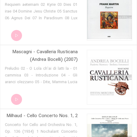
01 Requiem aeternam 02 Kyrie 03 Dies
irae 04 Domine Jesu Christe 05 Sanctus
06 Agnus Dei 07 In Paradisum 08 Lux
aeterna
Mascagni - Cavalleria Rusticana
(Andrea Bocelli) (2007)
01 - Preludio 02 - O Lola ch'ai di latti la
cammisa 03 - Introduzione 04 - Gli
aranci olezzano 05 - Dite, Mamma Lucia
06 - Il cavallo scalpita 07 - Beato voi,
compar Alfio 08 - Regina Coeli, laetare
09 - Inneggiamo, il Signor non è morto
10 - Voi lo sapete, o mamma 11 - Tu
Milhaud - Cello Concerto Nos. 1, 2
qui, Santuzza- 12 - Fior di giaggiolo 13 -
Turiddu, è passato Alfio 14 - Ah! lo vedi,
Concerto for Cello and Orchestra No. 1,
che hai tu detto- 15 - No, no, Turiddu 16
Op. 136 (1934) 1 Nochalant Concerto
- Oh! Il Signore vi manda, compar Alfio!