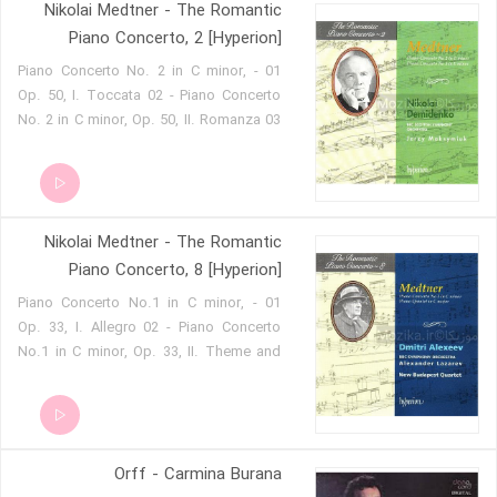
Nikolai Medtner - The Romantic
Piano Concerto, 2 [Hyperion]
01 - Piano Concerto No. 2 in C minor,
Op. 50, I. Toccata 02 - Piano Concerto
No. 2 in C minor, Op. 50, II. Romanza 03
- Piano Concerto No. 2 in C minor, Op.
50, III. Divertimento 04 - Piano Concerto
No. 3 in E minor, Op. 60, I. Con moto
largamente 05 - Piano Concerto No. 3 in
Nikolai Medtner - The Romantic
E minor, Op. 60, II. Interludium 06 - Piano
Concerto No. 3 in E minor, Op. 60, III.
Piano Concerto, 8 [Hyperion]
Finale
01 - Piano Concerto No.1 in C minor,
Op. 33, I. Allegro 02 - Piano Concerto
No.1 in C minor, Op. 33, II. Theme and
Variations 03 - Piano Concerto No.1 in C
minor, Op. 33, III. Recapitulation 04 -
Piano Concerto No.1 in C minor, Op. 33,
IV. Coda- Allegro moto 05 - Piano
Orff - Carmina Burana
Quintet in C major, Op. posth., I. Molto