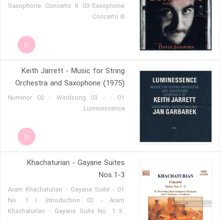
Saxophone Concerto II 03-Saxophone
Concerto III
Keith Jarrett - Music for String
Orchestra and Saxophone (1975)
01 - Numinor 02 - Windsong 03 -
Luminessence
Khachaturian - Gayane Suites
Nos.1-3
01 - Aram Khachaturian - Gayane Suite
No. 1 I. Introduction 02 - Aram
Khachaturian - Gayane Suite No. 1 II.