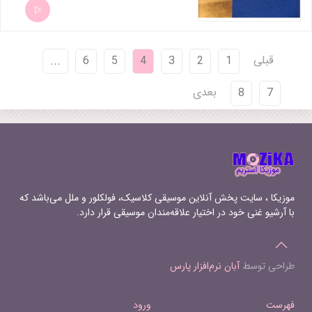
aeterna 8 Requiem - Lacrimosa 9
Requiem - Epitaphium
قبلی
...
6
5
4
3
2
1
بعدی
8
7
موزیکا ، سایت پخش آنلاین موسیقی کلاسیک، فولکلور و ملل می‌باشد که
با آرشیو غنی خود در اختیار علاقه‌مندان موسیقی قرار دارد.
طراحی توسط
آبان نرم‌افزار پارس
فهرست
ورود