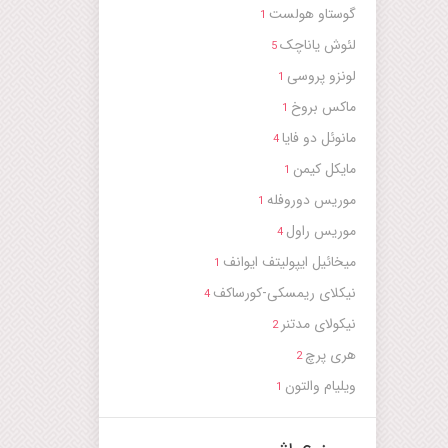
گوستاو هولست
1
لئوش یاناچک
5
لونزو پروسی
1
ماکس بروخ
1
مانوئل دو فایا
4
مایکل کیمن
1
موریس دوروفله
1
موریس راول
4
میخائیل ایپولیتف ایوانف
1
نیکلای ریمسکی-کورساکف
4
نیکولاى مدتنر
2
هری پرچ
2
ویلیام والتون
1