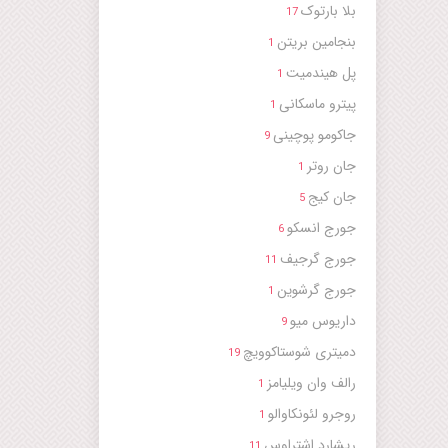
بلا بارتوک
17
بنجامین بریتن
1
پل هیندمیت
1
پیترو ماسکانی
1
جاکومو پوچینی
9
جان روتر
1
جان کیج
5
جورج انسکو
6
جورج گرجیف
11
جورج گرشوین
1
داریوس میو
9
دمیتری شوستاکوویچ
19
رالف وان ویلیامز
1
روجرو لئونکاوالو
1
ریشارد اشتراوس
11