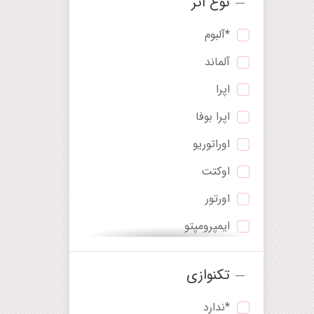
نوع اثر
*آلبوم
آلماند
اپرا
اپرا بوفا
اوراتوریو
اوکتت
اورتور
ایمپرومپتو
بالاد
تکنوازی
باله
*ندارد
پاستورال