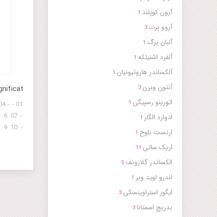
آرون کوپلند
1
آروو پرت
3
آلبان برگ
1
آلفرد اشنیتکه
1
آلکساندر هاروتیونیان
1
آنتون وبرن
nificat
3
اتورینو رسپیگی
1
04 -
k 6 07 -
ادوارد الگار
1
k 9 10 -
ارنست بلوخ
1
 12 13 -
اریک ساتی
11
Track 14
الکساندر گلازونف
5
اندرو لوید وبر
1
ایگور استراوینسکی
3
بدریچ اسمتانا
3