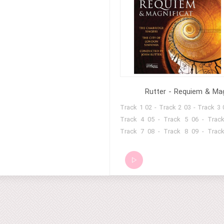
Rutter - Requiem & Mag
01 - Track 1 02 - Track 2 03 - Track 3 
Track 4 05 - Track 5 06 - Trac
Track 7 08 - Track 8 09 - Trac
Track 10 11 - Track 11 12 - Track
Track 13 14 - 