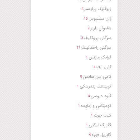
زبیگنیف پرایسنر
2
ژان سیبلیوس
15
ساموئل باربر
2
سرگئی پروکفیف
3
سرگئی راخمانینف
17
فرانک مارتین
1
کارل ارف
4
کامی سن سانس
9
کریستف پندرسکی
1
کلود دبوسی
8
کومیتاس وارداپت
1
کیت جرت
1
گئورگ لیگتی
1
گابریل فوره
9