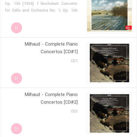
Op. 136 (1934) 1 Nochalant Concerto
for Cello and Orchestra No. 1, Op. 136
(1934) 3 Joyeux Concerto for Cello and
Orchestra No. 1, Op. 136 (1934) 5
Tendre Concerto for Cello and
Orchestra No. 2, Op. 255 (1945) 2 Grave
Milhaud - Complete Piano
Concerto for Cello and Orchestra No. 2,
Op. 255 (1945) 4 Gai Concerto for Cello
Concertos [CD#1]
and Orchestra No. 2, Op. 255 (1945) 6
CD1
Alerte
Milhaud - Complete Piano
Concertos [CD#2]
CD2