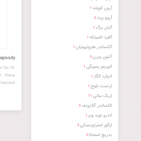
آرون کوپلند
1
آروو پرت
3
آلبان برگ
1
آلفرد اشنیتکه
1
آلکساندر هاروتیونیان
1
آنتون وبرن
hapsody
3
اتورینو رسپیگی
1
s for
n Piece
ادوارد الگار
1
Second
ارنست بلوخ
1
For Lily
اریک ساتی
11
eepless
الکساندر گلازونف
omenade
5
the Dog)
اندرو لوید وبر
1
ایگور استراوینسکی
3
بدریچ اسمتانا
3