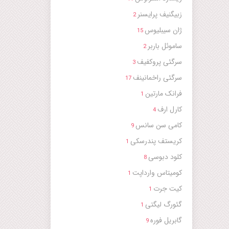
زبیگنیف پرایسنر
2
ژان سیبلیوس
15
ساموئل باربر
2
سرگئی پروکفیف
3
سرگئی راخمانینف
17
فرانک مارتین
1
کارل ارف
4
کامی سن سانس
9
کریستف پندرسکی
1
کلود دبوسی
8
کومیتاس وارداپت
1
کیت جرت
1
گئورگ لیگتی
1
گابریل فوره
9