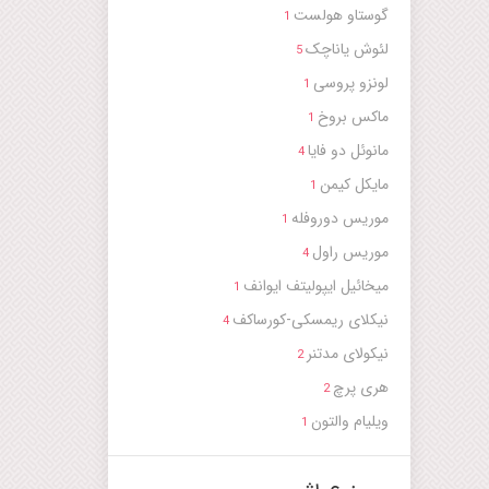
گوستاو هولست
1
لئوش یاناچک
5
لونزو پروسی
1
ماکس بروخ
1
مانوئل دو فایا
4
مایکل کیمن
1
موریس دوروفله
1
موریس راول
4
میخائیل ایپولیتف ایوانف
1
نیکلای ریمسکی-کورساکف
4
نیکولاى مدتنر
2
هری پرچ
2
ویلیام والتون
1