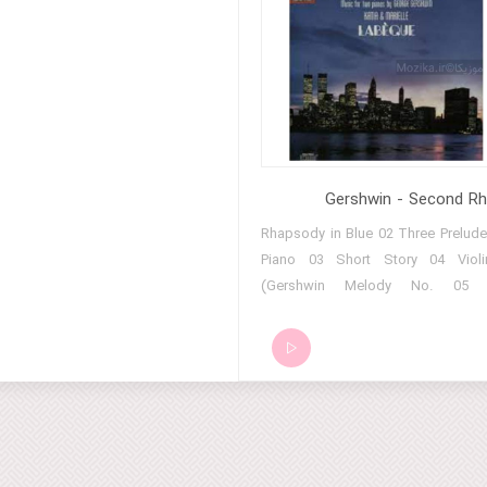
Gershwin - Second R
01 Rhapsody in Blue 02 Three Prelude
Piano 03 Short Story 04 Violi
(Gershwin Melody No. 05 
Rhapsody for Orchestra Wit 06 
Pons (Gershwin Melody No 07 Sl
Night (Gershwin Melody 08 Pr
(Walking 