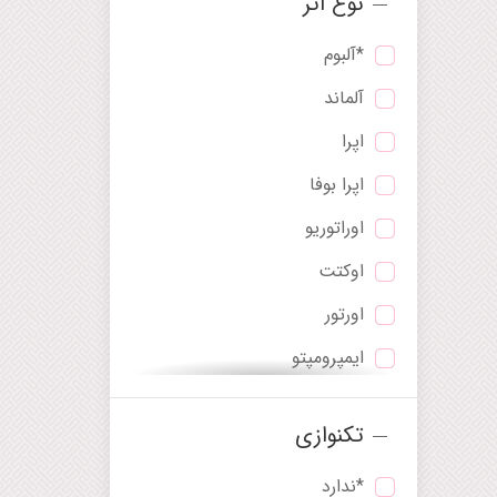
نوع اثر
*آلبوم
آلماند
اپرا
اپرا بوفا
اوراتوریو
اوکتت
اورتور
ایمپرومپتو
بالاد
تکنوازی
باله
*ندارد
پاستورال