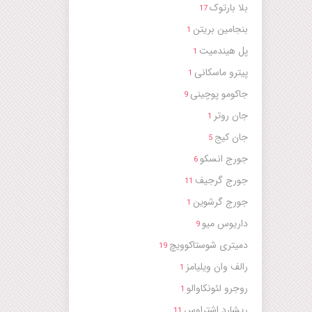
بلا بارتوک
17
بنجامین بریتن
1
پل هیندمیت
1
پیترو ماسکانی
1
جاکومو پوچینی
9
جان روتر
1
جان کیج
5
جورج انسکو
6
جورج گرجیف
11
جورج گرشوین
1
داریوس میو
9
دمیتری شوستاکوویچ
19
رالف وان ویلیامز
1
روجرو لئونکاوالو
1
ریشارد اشتراوس
11