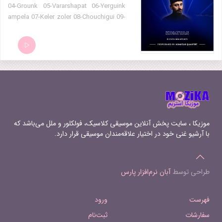
04-Grounk 05-Vararshapat 06-Yerguink
ampela 07-Keler zoler 08-Chouchigui 09-
Al Alalour 10-Hoy Nazan 11-Kele Kele
موزیکا ، سایت پخش آنلاین موسیقی کلاسیک، فولکلور و ملل می‌باشد که
با آرشیو غنی خود در اختیار علاقه‌مندان موسیقی قرار دارد.
طراحی توسط
آبان نرم‌افزار پارس
فهرست
ورود
سفارشات
ثبت‌نام