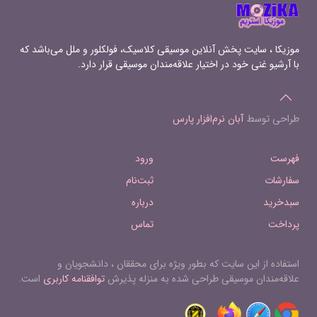
(Orchestration- Lou Harrison)- III 18
Suite For Toy Piano (Orchestration- Lou
Harrison)- IV 19 Suite For Toy Piano
(Orchestration- Lou Harrison)- V
موزیکا ، سایت پخش آنلاین موسیقی کلاسیک، فولکلور و ملل می‌باشد که
با آرشیو غنی خود در اختیار علاقه‌مندان موسیقی قرار دارد.
طراحی توسط
آبان نرم‌افزار پارس
فهرست
ورود
سفارشات
ثبت‌نام
سبدخرید
درباره
پرداخت
تماس
استفاده از این سایت که بطور ویژه برای محققان ، دانشجویان و
علاقه‌مندان موسیقی طراحی شده به منزله پذیرش
توافقنامه کاربری
است.