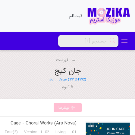
ثبت‌نام
فهرست
جان کیج
John Cage (1912-1992)
5 آلبوم
فیلترها
Cage - Choral Works (Ars Nova)
01 - Four(2) - Version 1 02 - Living