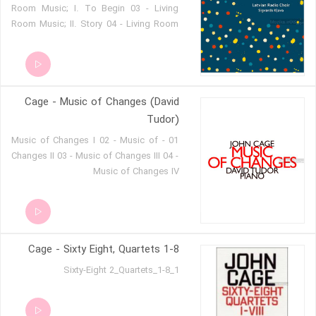
Room Music; I. To Begin 03 - Living
Room Music; II. Story 04 - Living Room
Music; III. Melody 05 - Living Room
Music; IV. End 06 - ear for EAR
(Antiphonies) 07 - Four(2) - Version 2
Cage - Music of Changes (David
Tudor)
01 - Music of Changes I 02 - Music of
Changes II 03 - Music of Changes III 04 -
Music of Changes IV
Cage - Sixty Eight, Quartets 1-8
1_Sixty-Eight 2_Quartets_1-8