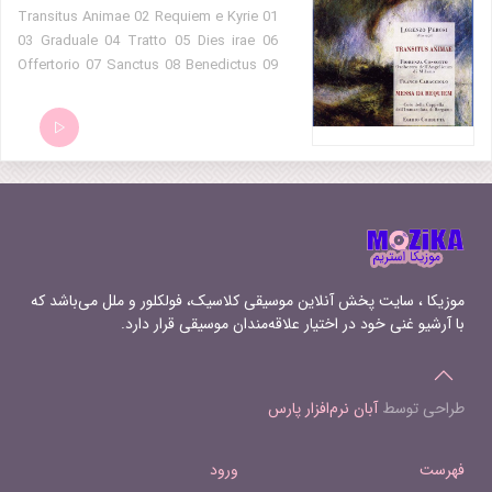
01 Transitus Animae 02 Requiem e Kyrie
03 Graduale 04 Tratto 05 Dies irae 06
Offertorio 07 Sanctus 08 Benedictus 09
Agnus Dei 10 Lux aeterna 11 Libera me,
Domine
موزیکا ، سایت پخش آنلاین موسیقی کلاسیک، فولکلور و ملل می‌باشد که
با آرشیو غنی خود در اختیار علاقه‌مندان موسیقی قرار دارد.
طراحی توسط
آبان نرم‌افزار پارس
فهرست
ورود