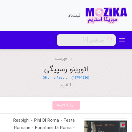
ثبت‌نام
فهرست
اتورینو رسپیگی
Ottorino Respighi (1879-1936)
1 آلبوم
فیلترها
Respighi - Pini Di Roma - Feste
Romane - Fonatane Di Roma -