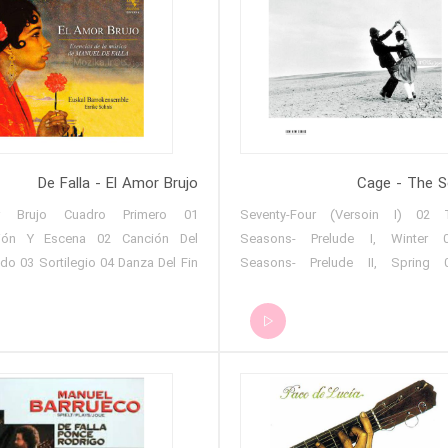
De Falla - El Amor Brujo
Cage - The 
mor Brujo Cuadro Primero
01 Seventy-Four (Versoin I) 02 
ción Y Escena 02 Canción Del
Seasons- Prelude I, Winter
do 03 Sortilegio 04 Danza Del Fin
Seasons- Prelude II, Spring
(Danza Ritual Del Fuego) 05 Escena
Seasons- Prelude III, Summer
 Vulgar) 06 Romance Del Pescador
Seasons- Prelude IV, Fall 06 Conc
rmedio (Pantomima) 08 Cuadro
Prepared Piano and Orchestra- First
9
Concerto for Prepared Pia
El Terror) 10 Danza Del Fuego
Orchestra- Second Part 08 Conc
anza Del Terror) 11 Interludio
Prepared Piano and Orchestra- Th
ciones) 12 Canción Del Fuego
09 Seventy-Four (Version II) 10 S