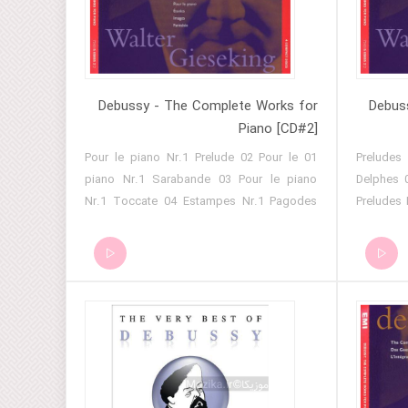
Debussy - The Complete Works for
Debus
Piano [CD#2]
01 Pour le piano Nr.1 Prelude 02 Pour le
01 Prelu
piano Nr.1 Sarabande 03 Pour le piano
Delphes 02 Preludes Heft I Nr.2 
Nr.1 Toccate 04 Estampes Nr.1 Pagodes
Preludes 
05 Estampes Nr.2 La soiree dans Grenade
04 Preludes Heft I Nr.4 Les sons et les
06 Estampes Nr.3 Jardins sous la pluie 07
parfums tourne
Images I Nr.1 Reflet dans l'eau 08 Images I
Nr.5 Les co
Nr.2 Hommage à Rameau 09 Images I Nr.3
Heft I 
Mouvement 10 Images II Nr.1 Cloches à
Preludes
travers les feuilles 11 Images II Nr.2 Et la
d'Ouest 08 Preludes Heft I Nr.8 La fi
lune descend sur le temple qui fut 12
cheveux de lin 09 Pr
Images II Nr.3 Poissons d'or 13 Children's
serenade inte
Corner Nr.1 Doctor Gradus ad Parnassum
Nr.10 La ca