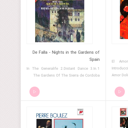
De Falla - Nights in the Gardens of
Spain
01 El A
Introduc
1.In The Generalife 2.Distant Dance 3.In
Amor Doli
The Gardens Of The Sierra de Cordoba
Del Día 
(El Amor
07 Inte
Segundo Introducción (El Fuego Fatuo) 0
Escena (
Fatuo (D
(Alucina