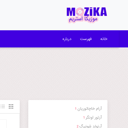
خانه
فهرست
درباره
آرام خاچاتوریان
1
آرتور اونگر
1
آرنولد شونبرگ
2