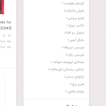
گوستاو هولست
1
لئوش یاناچک
5
لونزو پروسی
1
rks for
ماکس بروخ
1
 [CD#3]
مانوئل دو فایا
4
مایکل کیمن
1
موریس دوروفله
1
موریس راول
4
میخائیل ایپولیتف ایوانف
1
نیکلای ریمسکی-کورساکف
4
نیکولاى مدتنر
2
هری پرچ
2
ویلیام والتون
1