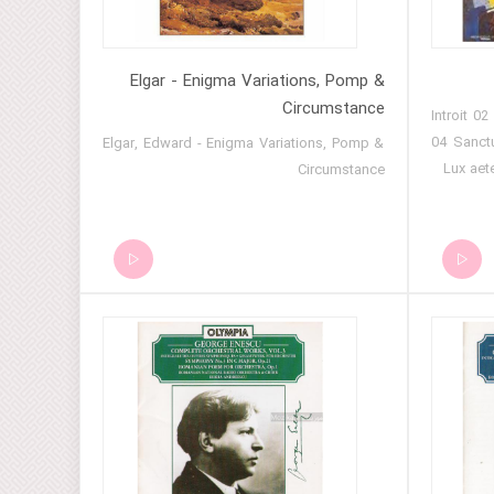
Melisande) Act III Scene 1 Une Des Tours
Du Chateau 11.Préludes, Book 1 No.12
Minstrels 12.Rapsodie Arabe For Alto
Elgar - Enigma Variations, Pomp &
Saxophone And Orchestra
Circumstance
01 Introit
04 Sanct
Elgar, Edward - Enigma Variations, Pomp &
Lux aet
Circumstance