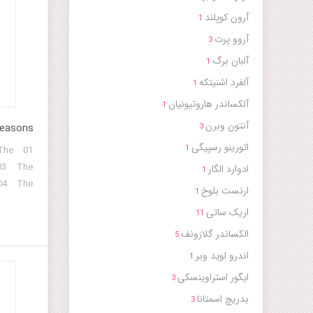
آرون کوپلند
1
آروو پرت
3
آلبان برگ
1
آلفرد اشنیتکه
1
آلکساندر هاروتیونیان
1
آنتون وبرن
Seasons
3
اتورینو رسپیگی
1
The
 03 The
ادوارد الگار
1
 04 The
ارنست بلوخ
1
 05 The
اریک ساتی
11
erto for
الکساندر گلازونف
 Part 07
5
no and
اندرو لوید وبر
1
erto for
ایگور استراوینسکی
3
ird Part
بدریچ اسمتانا
uite For
3