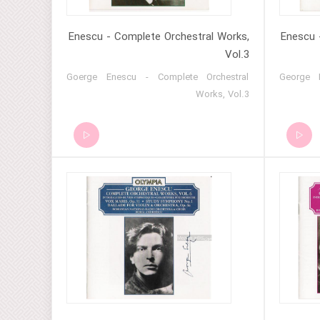
Enescu - Complete Orchestral Works,
Enescu 
Vol.3
Goerge Enescu - Complete Orchestral
George 
Works, Vol.3