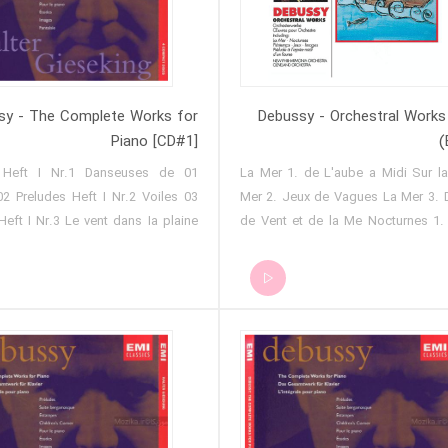
sy - The Complete Works for
Debussy - Orchestral Works
Piano [CD#1]
(
des Heft I Nr.1 Danseuses de
La Mer 1. de L'aube a Midi Sur la Mer La
Voiles 03
Mer 2. Jeux de Vagues La Mer 3. Dialogue
Heft I Nr.3 Le vent dans Ia plaine
de Vent et de la Me Nocturnes 1. Nuages
Nocturnes 2. Fetes Nocturnes 3. Sirenes
nt dan... 05 Preludes Heft I
Printemps 1. Tres Modere Printemps 2.
llines d'Anacapri 06 Preludes
Modere Rhapsody For Clarinet & O
Nr.6 Des pas sur la neige 07
 Heft I Nr.7 Ce qu'a vu le vent
lle aux
eludes Heft I Nr.9 La
rrompue 10 Preludes Heft I
thedrale engloutie 11 Preludes