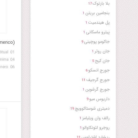
o- II 12
بلا بارتوک
17
 For Toy
بنجامین بریتن
1
no- V 15
پل هیندمیت
1
ion- Lou
y Piano
پیترو ماسکانی
1
17 Suite
جاکومو پوچینی
amenco)
9
on- Lou
جان روتر
1
y Piano
جان کیج
19 Suite
5
on- Lou
جورج انسکو
6
rison)- V
جورج گرجیف
11
جورج گرشوین
Molinera
1
داریوس میو
9
دمیتری شوستاکوویچ
19
رالف وان ویلیامز
1
روجرو لئونکاوالو
1
ریشارد اشتراوس
11