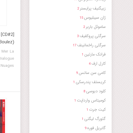
زبیگنیف پرایسنر
2
ژان سیبلیوس
15
ساموئل باربر
2
 [CD#2]
سرگئی پروکفیف
3
Boulez)
سرگئی راخمانینف
17
فرانک مارتین
1
کارل ارف
4
کامی سن سانس
9
کریستف پندرسکی
1
rchestra
کلود دبوسی
8
کومیتاس وارداپت
1
کیت جرت
1
گئورگ لیگتی
1
گابریل فوره
9